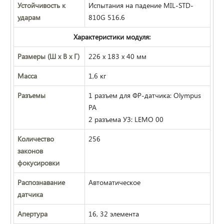
Устойчивость к
Испытания на падение MIL-STD-
ударам
810G 516.6
Характеристики модуля:
Размеры (Ш x В x Г)
226 х 183 х 40 мм
Масса
1,6 кг
Разъемы
1 разъем для ФР-датчика: Olympus
PA
2 разъема УЗ: LEMO 00
Количество
256
законов
фокусировки
Распознавание
Автоматическое
датчика
Апертура
16, 32 элемента