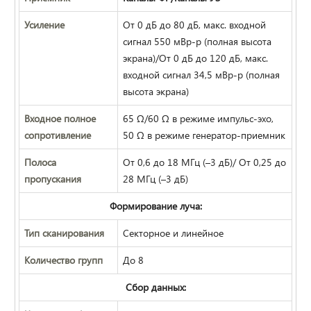
Усиление
От 0 дБ до 80 дБ, макс. входной
сигнал 550 мВр-р (полная высота
экрана)/От 0 дБ до 120 дБ, макс.
входной сигнал 34,5 мВр-р (полная
высота экрана)
Входное полное
65 Ω/60 Ω в режиме импульс-эхо,
сопротивление
50 Ω в режиме генератор-приемник
Полоса
От 0,6 до 18 МГц (–3 дБ)/ От 0,25 до
пропускания
28 МГц (–3 дБ)
Формирование луча:
Тип сканирования
Секторное и линейное
Количество групп
До 8
Сбор данных: