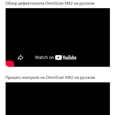
Обзор дефектоскопа OmniScan MX2 на русском
Процесс контроля на OmniScan MX2 на русском