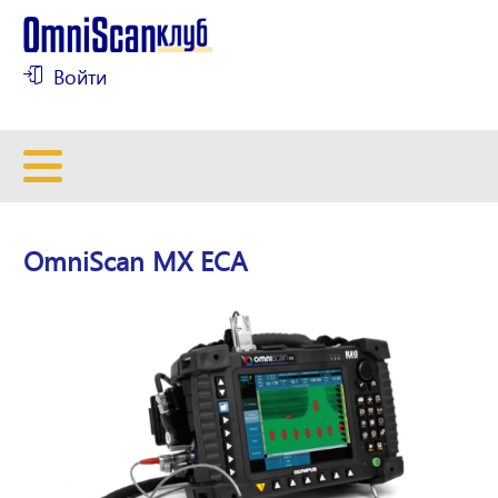
Войти
OmniScan MX ECA