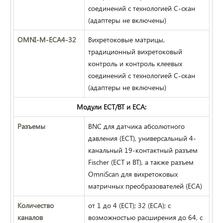
соединений с технологией С-скан
(адаптеры не включены)
OMNI-M-ECA4-32
Вихретоковые матрицы,
традиционный вихретоковый
контроль и контроль клеевых
соединений с технологией С-скан
(адаптеры не включены)
Модули ECT/BT и ECA:
Разъемы
BNC для датчика абсолютного
давления (ECT), универсальный 4-
канальный 19-контактный разъем
Fischer (ECT и BT), а также разъем
OmniScan для вихретоковых
матричных преобразователей (ECA)
Количество
от 1 до 4 (ECT); 32 (ECA); с
каналов
возможностью расширения до 64, с