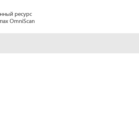
нный ресурс
пах OmniScan