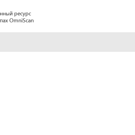
нный ресурс
пах OmniScan